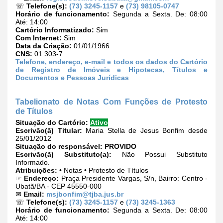
☏
Telefone(s):
(73) 3245-1157
e
(73) 98105-0747
Horário de funcionamento:
Segunda a Sexta. De: 08:00
Até: 14:00
Cartório Informatizado:
Sim
Com Internet:
Sim
Data da Criação:
01/01/1966
CNS:
01.303-7
Telefone, endereço, e-mail e todos os dados do Cartório
de Registro de Imóveis e Hipotecas, Títulos e
Documentos e Pessoas Jurídicas
Tabelionato de Notas Com Funções de Protesto
de Títulos
Situação do Cartório:
Ativo
Escrivão(ã) Titular:
Maria Stella de Jesus Bonfim desde
25/01/2012
Situação do responsável:
PROVIDO
Escrivão(ã) Substituto(a):
Não Possui Substituto
Informado.
Atribuições:
• Notas • Protesto de Títulos
☞
Endereço:
Praça Presidente Vargas, S/n, Bairro: Centro -
Ubatã/BA - CEP 45550-000
✉
Email:
msjbonfim@tjba.jus.br
☏
Telefone(s):
(73) 3245-1157
e
(73) 3245-1363
Horário de funcionamento:
Segunda a Sexta. De: 08:00
Até: 14:00