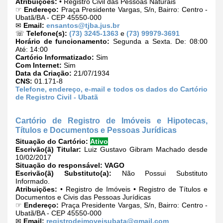
Atribuições:
• Registro Civil das Pessoas Naturais
☞
Endereço:
Praça Presidente Vargas, S/n, Bairro: Centro -
Ubatã/BA - CEP 45550-000
✉
Email:
ensantos@tjba.jus.br
☏
Telefone(s):
(73) 3245-1363
e
(73) 99979-3691
Horário de funcionamento:
Segunda a Sexta. De: 08:00
Até: 14:00
Cartório Informatizado:
Sim
Com Internet:
Sim
Data da Criação:
21/07/1934
CNS:
01.171-8
Telefone, endereço, e-mail e todos os dados do Cartório
de Registro Civil - Ubatã
Cartório de Registro de Imóveis e Hipotecas,
Títulos e Documentos e Pessoas Jurídicas
Situação do Cartório:
Ativo
Escrivão(ã) Titular:
Luiz Gustavo Gibram Machado desde
10/02/2017
Situação do responsável:
VAGO
Escrivão(ã) Substituto(a):
Não Possui Substituto
Informado.
Atribuições:
• Registro de Imóveis • Registro de Títulos e
Documentos e Civis das Pessoas Jurídicas
☞
Endereço:
Praça Presidente Vargas, S/n, Bairro: Centro -
Ubatã/BA - CEP 45550-000
✉
Email:
registrodeimoveisubata@gmail.com