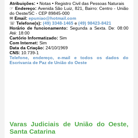
Atribuições:
• Notas • Registro Civil das Pessoas Naturais
☞
Endereço:
Avenida São Luiz, 821, Bairro: Centro - União
do Oeste/SC - CEP 89845-000
✉
Email:
epuniao@hotmail.com
☏
Telefone(s):
(49) 3348-1465
e
(49) 98423-8421
Horário de funcionamento:
Segunda a Sexta. De: 08:00
Até: 18:00
Cartório Informatizado:
Sim
Com Internet:
Sim
Data da Criação:
24/10/1969
CNS:
10.739-1
Telefone, endereço, e-mail e todos os dados do
Escrivania de Paz de União do Oeste
Varas Judiciais de União do Oeste,
Santa Catarina