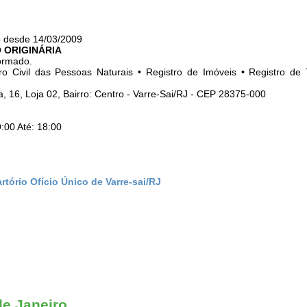
o desde 14/03/2009
 ORIGINÁRIA
ormado.
ro Civil das Pessoas Naturais • Registro de Imóveis • Registro de 
 16, Loja 02, Bairro: Centro - Varre-Sai/RJ - CEP 28375-000
:00 Até: 18:00
rtório Ofício Único de Varre-sai/RJ
de Janeiro