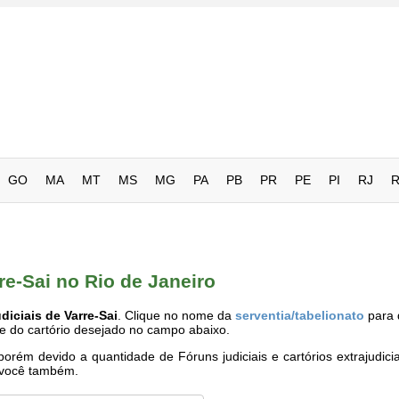
GO
MA
MT
MS
MG
PA
PB
PR
PE
PI
RJ
re-Sai no Rio de Janeiro
diciais de Varre-Sai
. Clique no nome da
serventia/tabelionato
para 
me do cartório desejado no campo abaixo.
rém devido a quantidade de Fóruns judiciais e cartórios extrajudici
e você também.