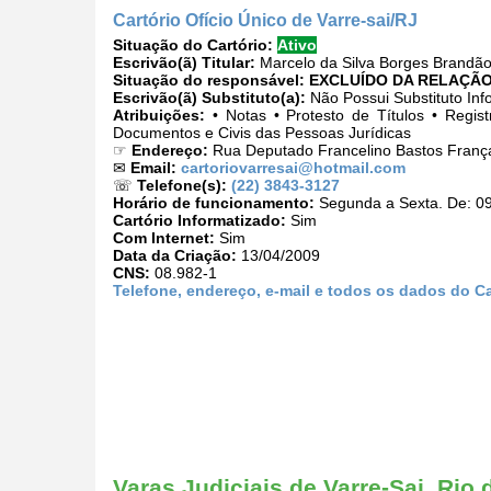
Cartório Ofício Único de Varre-sai/RJ
Situação do Cartório:
Ativo
Escrivão(ã) Titular:
Marcelo da Silva Borges Brandã
Situação do responsável:
EXCLUÍDO DA RELAÇÃO
Escrivão(ã) Substituto(a):
Não Possui Substituto Inf
Atribuições:
• Notas • Protesto de Títulos • Regist
Documentos e Civis das Pessoas Jurídicas
☞
Endereço:
Rua Deputado Francelino Bastos França,
✉
Email:
cartoriovarresai@hotmail.com
☏
Telefone(s):
(22) 3843-3127
Horário de funcionamento:
Segunda a Sexta. De: 09
Cartório Informatizado:
Sim
Com Internet:
Sim
Data da Criação:
13/04/2009
CNS:
08.982-1
Telefone, endereço, e-mail e todos os dados do Ca
Varas Judiciais de Varre-Sai, Rio 