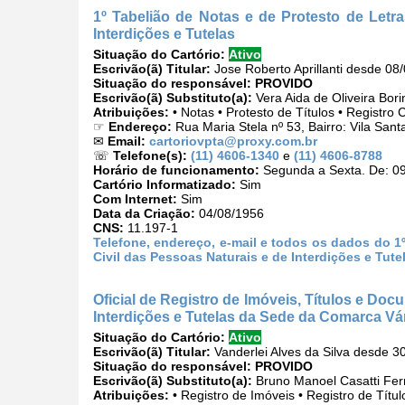
1º Tabelião de Notas e de Protesto de Letra
Interdições e Tutelas
Situação do Cartório:
Ativo
Escrivão(ã) Titular:
Jose Roberto Aprillanti desde 08
Situação do responsável:
PROVIDO
Escrivão(ã) Substituto(a):
Vera Aida de Oliveira Bor
Atribuições:
• Notas • Protesto de Títulos • Registro 
☞
Endereço:
Rua Maria Stela nº 53, Bairro: Vila San
✉
Email:
cartoriovpta@proxy.com.br
☏
Telefone(s):
(11) 4606-1340
e
(11) 4606-8788
Horário de funcionamento:
Segunda a Sexta. De: 09
Cartório Informatizado:
Sim
Com Internet:
Sim
Data da Criação:
04/08/1956
CNS:
11.197-1
Telefone, endereço, e-mail e todos os dados do 1º
Civil das Pessoas Naturais e de Interdições e Tute
Oficial de Registro de Imóveis, Títulos e Doc
Interdições e Tutelas da Sede da Comarca Vá
Situação do Cartório:
Ativo
Escrivão(ã) Titular:
Vanderlei Alves da Silva desde 3
Situação do responsável:
PROVIDO
Escrivão(ã) Substituto(a):
Bruno Manoel Casatti Ferr
Atribuições:
• Registro de Imóveis • Registro de Títu