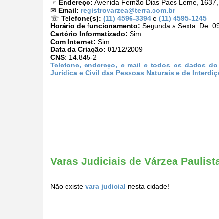
☞
Endereço:
Avenida Fernão Dias Paes Leme, 1637, B
✉
Email:
registrovarzea@terra.com.br
☏
Telefone(s):
(11) 4596-3394
e
(11) 4595-1245
Horário de funcionamento:
Segunda a Sexta. De: 09
Cartório Informatizado:
Sim
Com Internet:
Sim
Data da Criação:
01/12/2009
CNS:
14.845-2
Telefone, endereço, e-mail e todos os dados do 
Jurídica e Civil das Pessoas Naturais e de Interd
Varas Judiciais de Várzea Paulist
Não existe
vara judicial
nesta cidade!