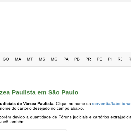
GO
MA
MT
MS
MG
PA
PB
PR
PE
PI
RJ
rzea Paulista em São Paulo
udiciais de Várzea Paulista
. Clique no nome da
serventia/tabeliona
o nome do cartório desejado no campo abaixo.
rém devido a quantidade de Fóruns judiciais e cartórios extrajudici
e você também.