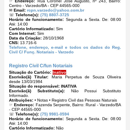
☞
Endereço:
Rua Coronel José Augusto, nº 243, Bairro:
Centro - Varzedo/BA - CEP 44565-000
✉
Email:
rcpn.varzedo@yahoo.com.br
☏
Telefone(s):
(75) 8807-3725
Horário de funcionamento:
Segunda a Sexta. De: 08:00
Até: 14:00
Cartório Informatizado:
Sim
Com Internet:
Sim
Data da Criação:
28/10/1968
CNS:
13.716-6
Telefone, endereço, e-mail e todos os dados do Reg.
Civil C/ Funç. Notariais - Varzedo
Registro Civil C/fun Notariais
Situação do Cartório:
Inativo
Escrivão(ã) Titular:
Maria Perpetua de Souza Oliveira
desde 13/03/1984
Situação do responsável:
INATIVA
Escrivão(ã) Substituto(a):
Não Possui Substituto
Informado.
Atribuições:
• Notas • Registro Civil das Pessoas Naturais
☞
Endereço:
Fazenda Serpente, Bairro: Rural - Varzedo/BA
- CEP 44565-000
☏
Telefone(s):
(75) 9981-0594
Horário de funcionamento:
Segunda a Sexta. De: 08:00
Até: 14:00
Cartório Informatizado:
Não