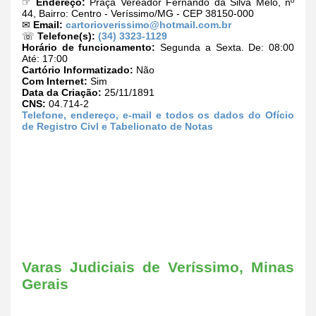
☞
Endereço:
Praça Vereador Fernando da Silva Melo, nº
44, Bairro: Centro - Veríssimo/MG - CEP 38150-000
✉
Email:
cartorioverissimo@hotmail.com.br
☏
Telefone(s):
(34) 3323-1129
Horário de funcionamento:
Segunda a Sexta. De: 08:00
Até: 17:00
Cartório Informatizado:
Não
Com Internet:
Sim
Data da Criação:
25/11/1891
CNS:
04.714-2
Telefone, endereço, e-mail e todos os dados do Ofício
de Registro Civl e Tabelionato de Notas
Varas Judiciais de Veríssimo, Minas
Gerais