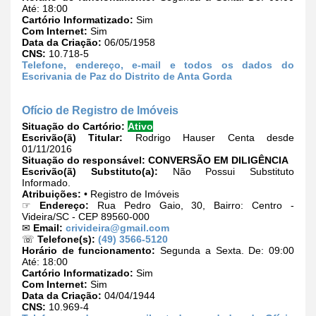
Até: 18:00
Cartório Informatizado:
Sim
Com Internet:
Sim
Data da Criação:
06/05/1958
CNS:
10.718-5
Telefone, endereço, e-mail e todos os dados do
Escrivania de Paz do Distrito de Anta Gorda
Ofício de Registro de Imóveis
Situação do Cartório:
Ativo
Escrivão(ã) Titular:
Rodrigo Hauser Centa desde
01/11/2016
Situação do responsável:
CONVERSÃO EM DILIGÊNCIA
Escrivão(ã) Substituto(a):
Não Possui Substituto
Informado.
Atribuições:
• Registro de Imóveis
☞
Endereço:
Rua Pedro Gaio, 30, Bairro: Centro -
Videira/SC - CEP 89560-000
✉
Email:
crivideira@gmail.com
☏
Telefone(s):
(49) 3566-5120
Horário de funcionamento:
Segunda a Sexta. De: 09:00
Até: 18:00
Cartório Informatizado:
Sim
Com Internet:
Sim
Data da Criação:
04/04/1944
CNS:
10.969-4