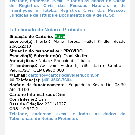
Telefone, endereço, e-mail e todos os dados do Ofício
de Registros Civis das Pessoas Naturais e de
Interdições e Tutelas Registros Civis das Pessoas
Jurídicas e de Títulos e Documentos de Videira, Sc
Tabelionato de Notas e Protestos
Situação do Cartório:
Ativo
Escrivão(ã) Titular:
Maria Teresa Huttel Kindler desde
20/01/2010
Situação do responsável:
PROVIDO
Escrivão(ã) Substituto(a):
Djoni Kindler
Atribuições:
• Notas • Protesto de Títulos
☞
Endereço:
Av. Dom Pedro Ii, 786, Bairro: Centro -
Videira/SC - CEP 89560-000
✉
Email:
cartorio@cartoriodevideira.com.br
☏
Telefone(s):
(49) 3566-7604
Horário de funcionamento:
Segunda a Sexta. De: 08:30
Até: 18:00
Cartório Informatizado:
Sim
Com Internet:
Sim
Data da Criação:
23/11/1927
CNS:
10.927-2
Telefone, endereço, e-mail e todos os dados do
Tabelionato de Notas e Protestos