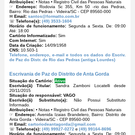
Atribuições:
• Notas • Registro Civil das Pessoas Naturais
☞
Endereço:
Rodovia Sc 355, Km 50 -rio das Pedras,
Bairro: Rio das Pedras - Videira/SC - CEP 89560-000
✉
Email:
santos@formatto.com.br
☏
Telefone(s):
(49) 3533-1604
Horário de funcionamento:
Segunda a Sexta. De: 09:00
Até: 18:00
Cartório Informatizado:
Sim
Com Internet:
Sim
Data da Criação:
14/09/1958
CNS:
10.503-1
Telefone, endereço, e-mail e todos os dados do Escriv.
de Paz do Distr. de Rio das Pedras (antiga Lourdes)
Escrivania de Paz do Distrito de Anta Gorda
Situação do Cartório:
Ativo
Escrivão(ã) Titular:
Sandra Zamboni Locatelli desde
20/11/2015
Situação do responsável:
VAGO
Escrivão(ã) Substituto(a):
Não Possui Substituto
Informado.
Atribuições:
• Notas • Registro Civil das Pessoas Naturais
☞
Endereço:
Avenida Izaias Brandelero, Bairro: Distrito de
Anta Gorda - Videira/SC - CEP 89560-000
✉
Email:
cartoriodeantagorda@gmail.com
☏
Telefone(s):
(49) 99927-0272
e
(49) 99164-8696
Horário de funcionamento:
Segunda a Sexta. De: 09:00