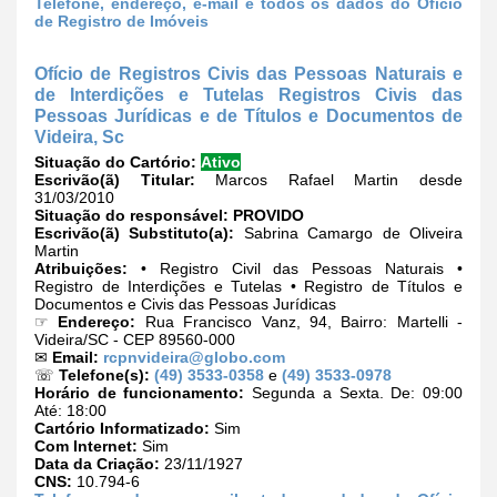
Telefone, endereço, e-mail e todos os dados do Ofício
de Registro de Imóveis
Ofício de Registros Civis das Pessoas Naturais e
de Interdições e Tutelas Registros Civis das
Pessoas Jurídicas e de Títulos e Documentos de
Videira, Sc
Situação do Cartório:
Ativo
Escrivão(ã) Titular:
Marcos Rafael Martin desde
31/03/2010
Situação do responsável:
PROVIDO
Escrivão(ã) Substituto(a):
Sabrina Camargo de Oliveira
Martin
Atribuições:
• Registro Civil das Pessoas Naturais •
Registro de Interdições e Tutelas • Registro de Títulos e
Documentos e Civis das Pessoas Jurídicas
☞
Endereço:
Rua Francisco Vanz, 94, Bairro: Martelli -
Videira/SC - CEP 89560-000
✉
Email:
rcpnvideira@globo.com
☏
Telefone(s):
(49) 3533-0358
e
(49) 3533-0978
Horário de funcionamento:
Segunda a Sexta. De: 09:00
Até: 18:00
Cartório Informatizado:
Sim
Com Internet:
Sim
Data da Criação:
23/11/1927
CNS:
10.794-6