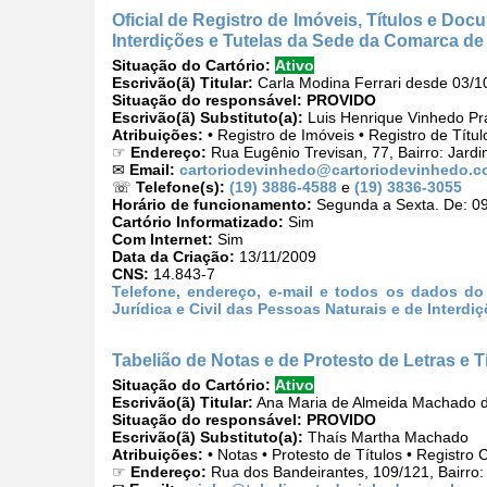
Oficial de Registro de Imóveis, Títulos e Doc
Interdições e Tutelas da Sede da Comarca d
Situação do Cartório:
Ativo
Escrivão(ã) Titular:
Carla Modina Ferrari desde 03/1
Situação do responsável:
PROVIDO
Escrivão(ã) Substituto(a):
Luis Henrique Vinhedo P
Atribuições:
• Registro de Imóveis • Registro de Títu
☞
Endereço:
Rua Eugênio Trevisan, 77, Bairro: Jardi
✉
Email:
cartoriodevinhedo@cartoriodevinhedo.c
☏
Telefone(s):
(19) 3886-4588
e
(19) 3836-3055
Horário de funcionamento:
Segunda a Sexta. De: 09
Cartório Informatizado:
Sim
Com Internet:
Sim
Data da Criação:
13/11/2009
CNS:
14.843-7
Telefone, endereço, e-mail e todos os dados do 
Jurídica e Civil das Pessoas Naturais e de Interd
Tabelião de Notas e de Protesto de Letras e
Situação do Cartório:
Ativo
Escrivão(ã) Titular:
Ana Maria de Almeida Machado 
Situação do responsável:
PROVIDO
Escrivão(ã) Substituto(a):
Thaís Martha Machado
Atribuições:
• Notas • Protesto de Títulos • Registro 
☞
Endereço:
Rua dos Bandeirantes, 109/121, Bairro: