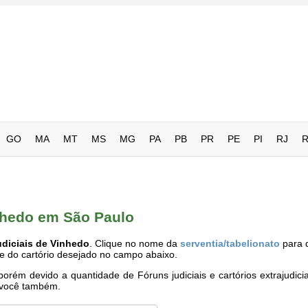
GO
MA
MT
MS
MG
PA
PB
PR
PE
PI
RJ
inhedo em São Paulo
udiciais de Vinhedo
. Clique no nome da
serventia/tabelionato
para 
me do cartório desejado no campo abaixo.
rém devido a quantidade de Fóruns judiciais e cartórios extrajudici
e você também.