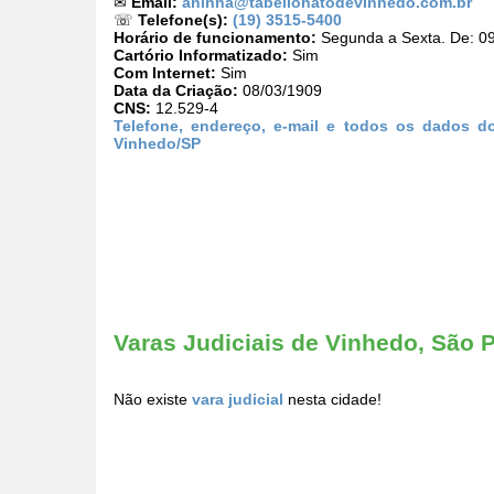
✉
Email:
aninha@tabelionatodevinhedo.com.br
☏
Telefone(s):
(19) 3515-5400
Horário de funcionamento:
Segunda a Sexta. De: 09
Cartório Informatizado:
Sim
Com Internet:
Sim
Data da Criação:
08/03/1909
CNS:
12.529-4
Telefone, endereço, e-mail e todos os dados d
Vinhedo/SP
Varas Judiciais de Vinhedo, São 
Não existe
vara judicial
nesta cidade!