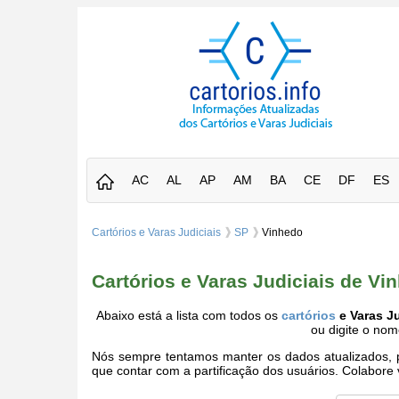
AC
AL
AP
AM
BA
CE
DF
ES
Cartórios e Varas Judiciais
SP
Vinhedo
Cartórios e Varas Judiciais de V
Abaixo está a lista com todos os
cartórios
e Varas J
ou digite o no
Nós sempre tentamos manter os dados atualizados, po
que contar com a partificação dos usuários. Colabor