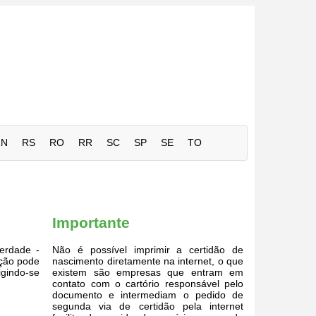
RN
RS
RO
RR
SC
SP
SE
TO
Importante
berdade -
Não é possível imprimir a certidão de
ação pode
nascimento diretamente na internet, o que
igindo-se
existem são empresas que entram em
contato com o cartório responsável pelo
documento e intermediam o pedido de
segunda via de certidão pela internet