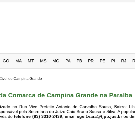
GO
MA
MT
MS
MG
PA
PB
PR
PE
PI
RJ
 Cível de Campina Grande
 da Comarca de Campina Grande na Paraíba
izado na Rua Vice Prefeito Antonio de Carvalho Sousa, Bairro: Li
onsável pela Secretaria do Juízo Caio Bruno Sousa e Silva. A popul
avés do
telefone (83) 3310-2439
,
email
cge.1vara@tjpb.jus.br
ou dir