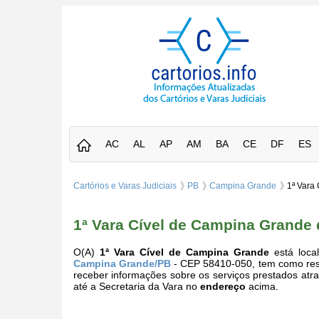
AC
AL
AP
AM
BA
CE
DF
ES
Cartórios e Varas Judiciais
PB
Campina Grande
1ª Vara
1ª Vara Cível de Campina Grande
O(A)
1ª Vara Cível de Campina Grande
está local
Campina Grande/PB
- CEP 58410-050, tem como resp
receber informações sobre os serviços prestados atr
até a Secretaria da Vara no
endereço
acima.