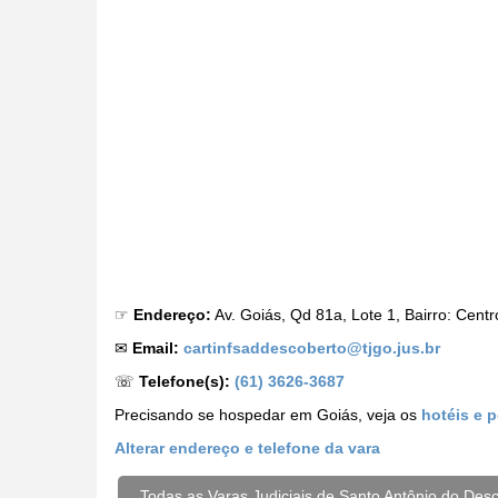
☞
Endereço:
Av. Goiás, Qd 81a, Lote 1, Bairro: Cen
✉
Email:
cartinfsaddescoberto@tjgo.jus.br
☏
Telefone(s):
(61) 3626-3687
Precisando se hospedar em Goiás, veja os
hotéis e 
Alterar
endereço e telefone da vara
Todas as Varas Judiciais de Santo Antônio do Des