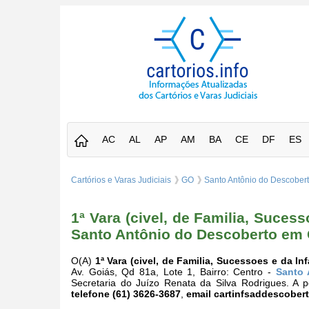
AC
AL
AP
AM
BA
CE
DF
ES
Cartórios e Varas Judiciais
GO
Santo Antônio do Descober
1ª Vara (civel, de Familia, Suce
Santo Antônio do Descoberto em
O(A)
1ª Vara (civel, de Familia, Sucessoes e da 
Av. Goiás, Qd 81a, Lote 1, Bairro: Centro -
Santo 
Secretaria do Juízo Renata da Silva Rodrigues. A 
telefone (61) 3626-3687
,
email
cartinfsaddescobert