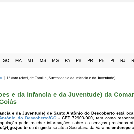
GO
MA
MT
MS
MG
PA
PB
PR
PE
PI
RJ
to
1ª Vara (civel, de Familia, Sucessoes e da Infancia e da Juventude)
ssoes e da Infancia e da Juventude) da Coma
 Goiás
Infancia e da Juventude) de Santo Antônio do Descoberto
está loca
Antônio do Descoberto/GO
- CEP 72900-000, tem como responsá
população pode receber informações sobre os serviços prestados a
o@tjgo.jus.br
ou dirigindo-se até a Secretaria da Vara no
endereço
a