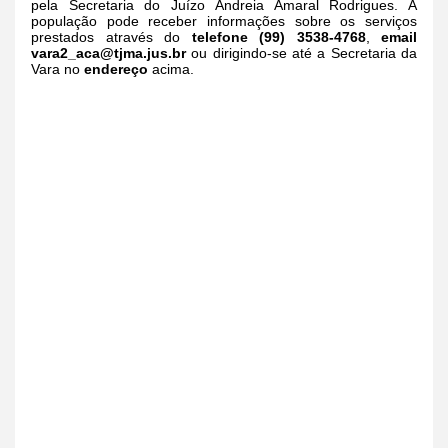
pela Secretaria do Juízo Andreia Amaral Rodrigues. A
população pode receber informações sobre os serviços
prestados através do
telefone (99) 3538-4768
,
email
vara2_aca@tjma.jus.br
ou dirigindo-se até a Secretaria da
Vara no
endereço
acima.