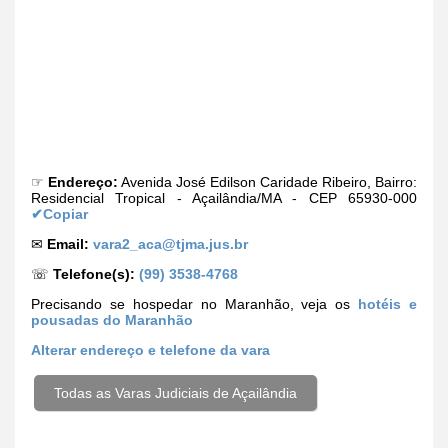
☞
Endereço:
Avenida José Edilson Caridade Ribeiro, Bairro:
Residencial Tropical - Açailândia/MA - CEP 65930-000
✔Copiar
✉
Email:
vara2_aca@tjma.jus.br
☏
Telefone(s):
(99) 3538-4768
Precisando se hospedar no Maranhão, veja os
hotéis e
pousadas do Maranhão
Alterar
endereço e telefone da vara
Todas as Varas Judiciais de Açailândia