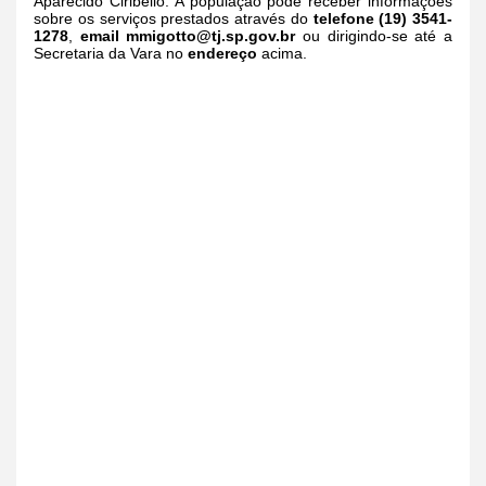
Aparecido Ciribello. A população pode receber informações
sobre os serviços prestados através do
telefone (19) 3541-
1278
,
email
mmigotto@tj.sp.gov.br
ou dirigindo-se até a
Secretaria da Vara no
endereço
acima.